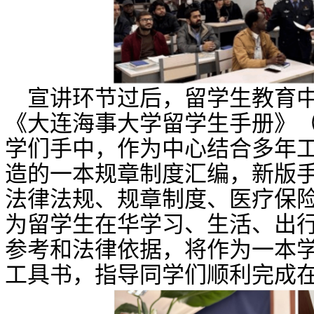
宣讲环节过后，
留学生教育
《大连海事大学
留学生手
册》
学们手中，作为中心结合多年
造的一本规章制度汇编，新版
法律
法规
、
规章
制度、
医疗
保
为留学生在华学习、生活、出
参考和法律依据，将作为一本
工具书，指导同学们顺利完成