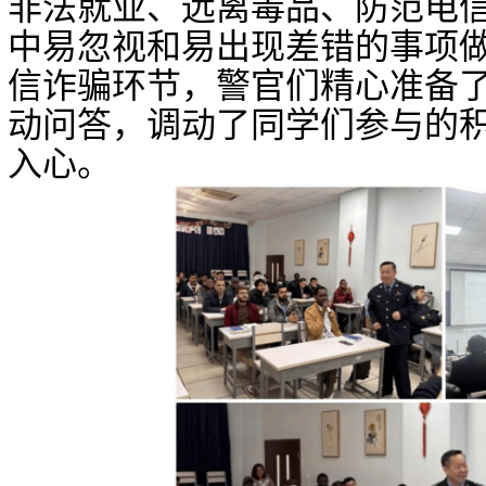
非法就业、远离毒品、防范电
中易忽视和
易
出现差错的事项
信诈骗环节，
警官们精心准备
动问答，
调动了同学们参与的
入心
。