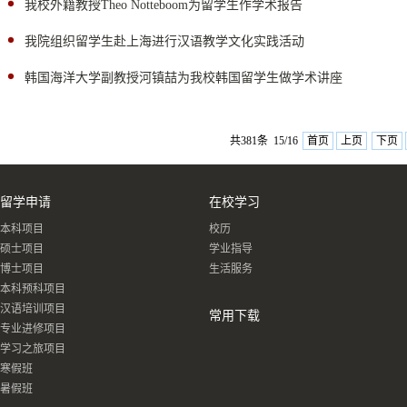
我校外籍教授Theo Notteboom为留学生作学术报告
我院组织留学生赴上海进行汉语教学文化实践活动
韩国海洋大学副教授河镇喆为我校韩国留学生做学术讲座
共381条 15/16
首页
上页
下页
留学申请
在校学习
本科项目
校历
硕士项目
学业指导
博士项目
生活服务
本科预科项目
汉语培训项目
常用下载
专业进修项目
学习之旅项目
寒假班
暑假班