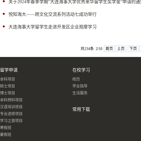
关于2024年春季学期“大连海事大学优秀来华留学生奖学金”申请的通
悦知海大——跨文化交流系列活动七成功举行
大连海事大学留学生走进开发区企业观摩学习
共234条 2/10
首页
上页
下页
留学申请
在校学习
本科项目
校历
硕士项目
学业指导
博士项目
生活服务
本科预科项目
汉语培训项目
常用下载
专业进修项目
学习之旅项目
寒假班
暑假班